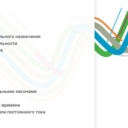
льного назначения
льности
оя
льными законами
м времени
ли постоянного тока