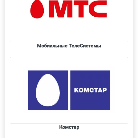
Мобиильные ТелеСистемы
Комстар